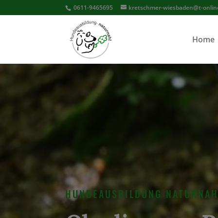
0611-9465695
kretschmer-wiesbaden@t-onlin
Home
HUNDEAUSBILDUNG NATURNA