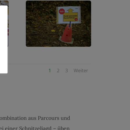
1
2
3
Weiter
ombination aus Parcours und
i einer Schnitzeljagd – üben