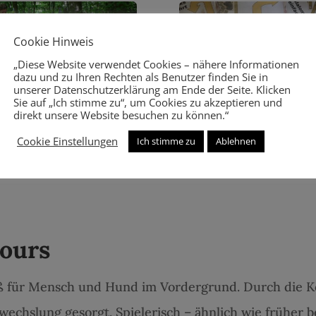
Cookie Hinweis
„Diese Website verwendet Cookies – nähere Informationen
dazu und zu Ihren Rechten als Benutzer finden Sie in
unserer Datenschutzerklärung am Ende der Seite. Klicken
Sie auf „Ich stimme zu“, um Cookies zu akzeptieren und
direkt unsere Website besuchen zu können.“
Cookie Einstellungen
Ich stimme zu
Ablehnen
ours
aß für Mensch und Hund im Vordergrund. Durch die K
chslung gesorgt. Spielerisch – ähnlich wie früher be