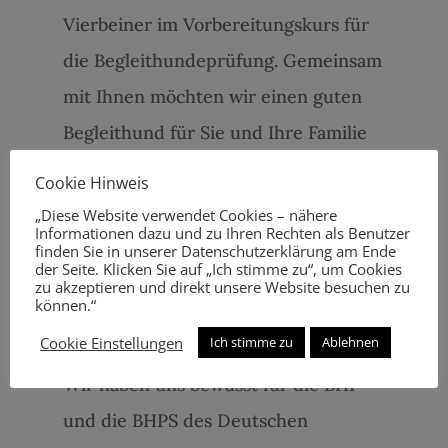
Vierbeiner im Vorbereitungskurs für
die Begleithundeprüfung. Gemeinsam
mit Ihnen möchten wir einen guten
Begleithund für Sie und Ihre Familie
ausbilden. Neben Gehorsam und
Cookie Hinweis
Sicherheit im Straßenverkehr sowie
„Diese Website verwendet Cookies – nähere
Informationen dazu und zu Ihren Rechten als Benutzer
Gelassenheit gegenüber Artgenossen
finden Sie in unserer Datenschutzerklärung am Ende
der Seite. Klicken Sie auf „Ich stimme zu“, um Cookies
und Menschen ist der
zu akzeptieren und direkt unsere Website besuchen zu
können.“
sozialverträgliche Familienhund das
Cookie Einstellungen
Ich stimme zu
Ablehnen
Ziel dieser Ausbildung.
Wir haben uns bewusst für die BHP
und die BHPS des Deutschen