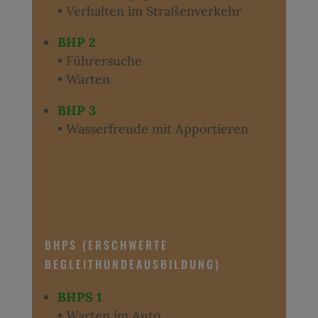
• Verhalten im Straßenverkehr
BHP 2
• Führersuche
• Warten
BHP 3
• Wasserfreude mit Apportieren
BHPS (ERSCHWERTE
BEGLEITHUNDEAUSBILDUNG)
BHPS 1
• Warten im Auto