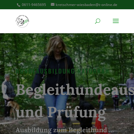
0611-9465695
kretschmer-wiesbaden@t-online.de
HUNDEAUSBILDUNG NATURNAH
Begleithundeau
und Prüfung
Ausbildung zum Begleithund …