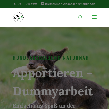
0611-9465695
kretschmer-wiesbaden@t-online.de
HUNDEAUSBILDUNG NATURNAH
Apportieren -
Dummyarbeit
Einfach aus Spaß an der